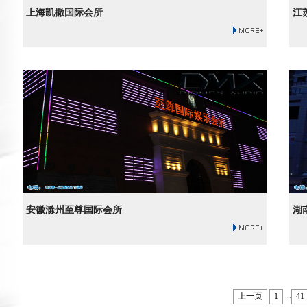
上海凯撒国际会所
江
安徽滁州至尊国际会所
湖
...
上一页
1
41