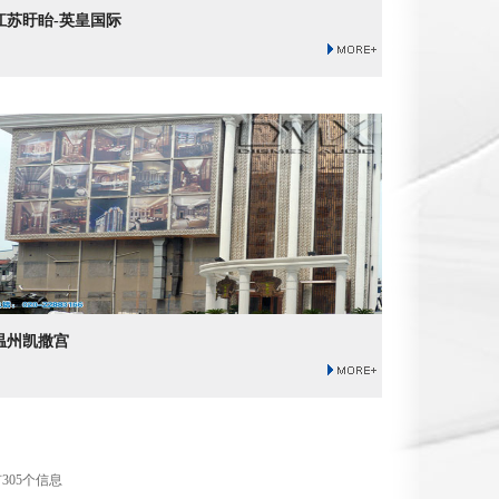
江苏盱眙-英皇国际
温州凯撒宫
305个信息