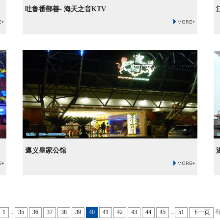
吐鲁番鄯善- 海天之音KTV
遵义皇家公馆
...
...
有
1
35
36
37
38
39
40
41
42
43
44
45
51
下一页